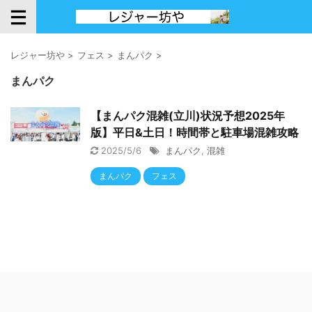
レジャー坊や
>
フェス
>
まんパク
>
まんパク
【まんパク混雑(立川)状況予想2025年
版】平日&土日！時間帯と駐車場混雑攻略
2025/5/6
まんパク
,
混雑
まんパク
フェス