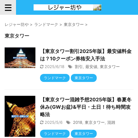
レジャー坊や
>
ランドマーク
>
東京タワー
>
東京タワー
【東京タワー割引2025年版】最安値料金
は？10クーポン券格安入手法
2025/6/18
割引
,
最安値
,
東京タワー
ランドマーク
東京タワー
【東京タワー混雑予想2025年版】春夏冬
休み(GWお盆)&平日・土日！待ち時間攻
略法
2025/5/6
2018
,
東京タワー
,
混雑
ランドマーク
東京タワー