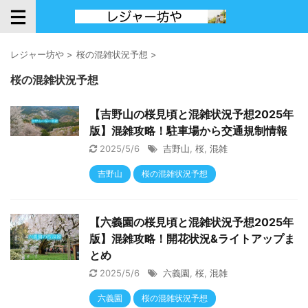
レジャー坊や
>
桜の混雑状況予想
>
桜の混雑状況予想
【吉野山の桜見頃と混雑状況予想2025年
版】混雑攻略！駐車場から交通規制情報
2025/5/6
吉野山
,
桜
,
混雑
吉野山
桜の混雑状況予想
【六義園の桜見頃と混雑状況予想2025年
版】混雑攻略！開花状況&ライトアップま
とめ
2025/5/6
六義園
,
桜
,
混雑
六義園
桜の混雑状況予想