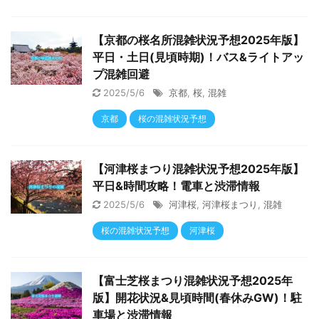
【京都の桜名所混雑状況予想2025年版】
平日・土日(見頃時期)！バス&ライトアッ
プ混雑回避
2025/5/6
京都
,
桜
,
混雑
京都
桜の混雑状況予想
【河津桜まつり混雑状況予想2025年版】
平日&時間攻略！電車と渋滞情報
2025/5/6
河津桜
,
河津桜まつり
,
混雑
桜の混雑状況予想
河津桜
【富士芝桜まつり混雑状況予想2025年
版】開花状況&見頃時間(春休みGW)！駐
車場と渋滞情報