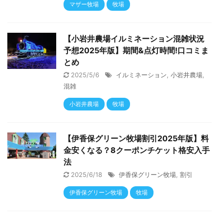
マザー牧場
牧場
【小岩井農場イルミネーション混雑状況
予想2025年版】期間&点灯時間!口コミま
とめ
2025/5/6
イルミネーション
,
小岩井農場
,
混雑
小岩井農場
牧場
【伊香保グリーン牧場割引2025年版】料
金安くなる？8クーポンチケット格安入手
法
2025/6/18
伊香保グリーン牧場
,
割引
伊香保グリーン牧場
牧場