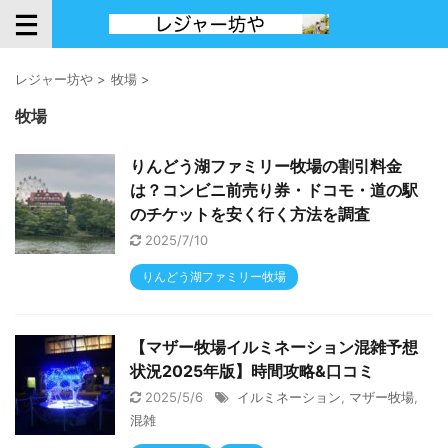
レジャー坊や
>
牧場
>
牧場
りんどう湖ファミリー牧場の割引料金
は？コンビニ前売り券・ドコモ・道の駅
のチケットを安く行く方法を調査
2025/7/10
りんどう湖ファミリー牧場
【マザー牧場イルミネーション混雑予想
状況2025年版】時間攻略&口コミ
2025/5/6
イルミネーション
,
マザー牧場
,
混雑