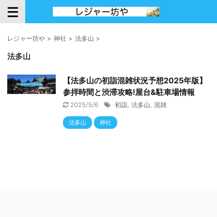
レジャー坊や
>
神社
>
法多山
>
法多山
【法多山の初詣混雑状況予想2025年版】
参拝時間と渋滞攻略!屋台&駐車場情報
2025/5/6
初詣
,
法多山
,
混雑
法多山
神社