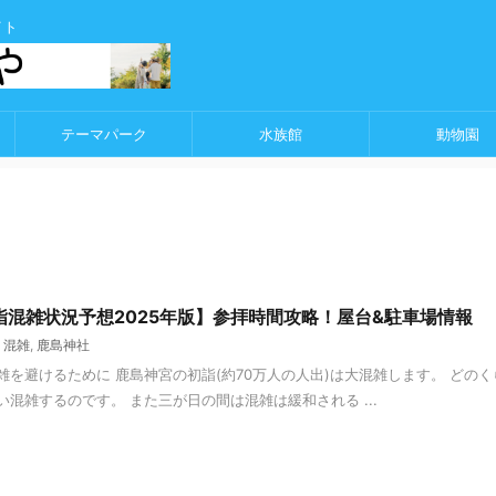
イト
テーマパーク
水族館
動物園
詣混雑状況予想2025年版】参拝時間攻略！屋台&駐車場情報
,
混雑
,
鹿島神社
雑を避けるために 鹿島神宮の初詣(約70万人の人出)は大混雑します。 どの
混雑するのです。 また三が日の間は混雑は緩和される ...