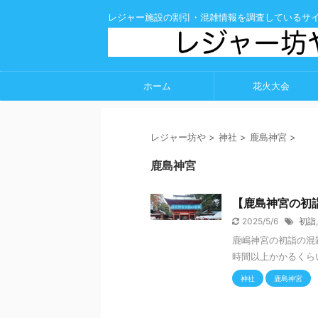
レジャー施設の割引・混雑情報を調査しているサ
ホーム
花火大会
レジャー坊や
>
神社
>
鹿島神宮
>
鹿島神宮
【鹿島神宮の初
2025/5/6
初詣
鹿嶋神宮の初詣の混
時間以上かかるくらい
神社
鹿島神宮