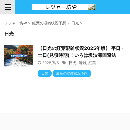
レジャー坊や
>
紅葉の混雑状況予想
>
日光
>
日光
【日光の紅葉混雑状況2025年版】 平日・
土日(見頃時期)！いろは坂渋滞回避法
2025/5/6
日光
,
混雑
,
紅葉
日光
紅葉の混雑状況予想