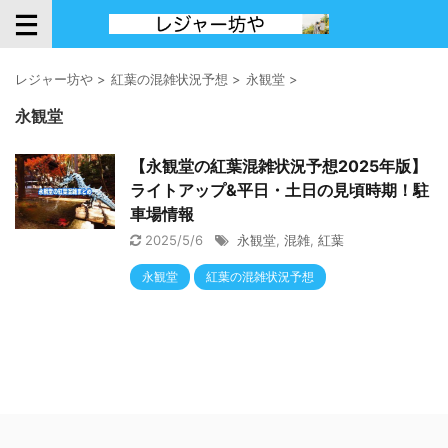
レジャー坊や
>
紅葉の混雑状況予想
>
永観堂
>
永観堂
【永観堂の紅葉混雑状況予想2025年版】
ライトアップ&平日・土日の見頃時期！駐
車場情報
2025/5/6
永観堂
,
混雑
,
紅葉
永観堂
紅葉の混雑状況予想