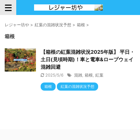
レジャー坊や
>
紅葉の混雑状況予想
>
箱根
>
箱根
【箱根の紅葉混雑状況2025年版】 平日・
土日(見頃時期)！車と電車&ロープウェイ
混雑回避
2025/5/6
混雑
,
箱根
,
紅葉
箱根
紅葉の混雑状況予想