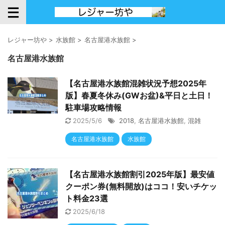
レジャー坊や
>
水族館
>
名古屋港水族館
>
名古屋港水族館
【名古屋港水族館混雑状況予想2025年
版】春夏冬休み(GWお盆)&平日と土日！
駐車場攻略情報
2025/5/6
2018
,
名古屋港水族館
,
混雑
名古屋港水族館
水族館
【名古屋港水族館割引2025年版】最安値
クーポン券(無料開放)はココ！安いチケッ
ト料金23選
2025/6/18