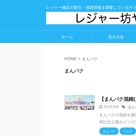
レジャー施設の割引・混雑情報を調査しているサ
ホーム
花火大会
HOME
>
まんパク
まんパク
【まんパク混雑(
2025/5/6
まん
まんパクの混雑を避け
和記念公園みどりの文
まんパク
フェス