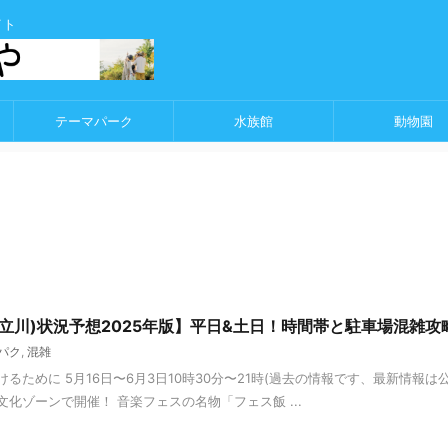
イト
テーマパーク
水族館
動物園
立川)状況予想2025年版】平日&土日！時間帯と駐車場混雑攻
パク
,
混雑
るために 5月16日〜6月3日10時30分〜21時(過去の情報です、最新情報
化ゾーンで開催！ 音楽フェスの名物「フェス飯 ...