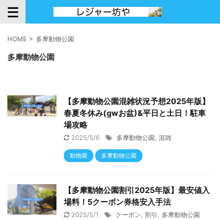
HOME
>
多摩動物公園
多摩動物公園
【多摩動物公園混雑状況予想2025年版】
春夏冬休み(gwお盆)&平日と土日！駐車
場攻略
2025/5/6
多摩動物公園
,
混雑
動物園
多摩動物公園
【多摩動物公園割引2025年版】最安値入
場料！5クーポン券格安入手法
2025/5/1
クーポン
,
割引
,
多摩動物公園