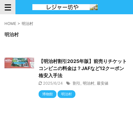
HOME
>
明治村
明治村
【明治村割引2025年版】前売りチケット
コンビニの料金は？JAFなど12クーポン
格安入手法
2025/6/24
割引
,
明治村
,
最安値
博物館
明治村