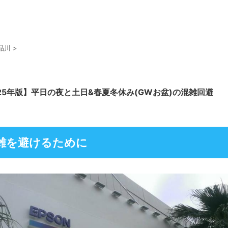
品川
>
25年版】平日の夜と土日&春夏冬休み(GWお盆)の混雑回避
雑を避けるために