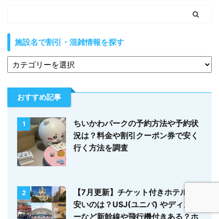
施設名で割引・混雑情報を探す
おすすめ記事
ちいかわパークの予約方法や予約状
1
況は？料金や割引クーポン券で安く
行く方法を調査
【7月更新】チケット付きホテルで
2
安いのは？USJ(ユニバ) やディズニ
ーなど新幹線や飛行機付きある？ホ