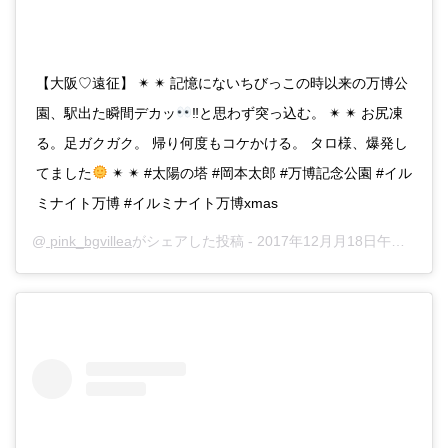
【大阪♡遠征】 ✴︎ ✴︎ 記憶にないちびっこの時以来の万博公
園、駅出た瞬間デカッ
‼︎と思わず突っ込む。 ✴︎ ✴︎ お尻凍
る。足ガクガク。 帰り何度もコケかける。 タロ様、爆発し
てました
✴︎ ✴︎ #太陽の塔 #岡本太郎 #万博記念公園 #イル
ミナイト万博 #イルミナイト万博xmas
@
pink_bgvillea
がシェアした投稿 -
2017年12月月18日午前3時46分PST