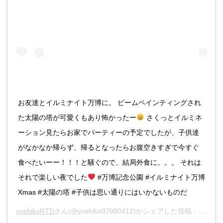
お友達とイルミナイト万博に。 ビームペインティングされ
た太陽の塔が可愛くもあり怖かったー
さくっとイルミネ
ーション見たらお家でパーティーの予定でしたが、子供達
がなかなか帰らず、帰るとなったらお腹空きすぎで今すぐ
食べたいーー！！！と騒ぐので、結局外食に。。。 それは
それで楽しい夜でした
#万博記念公園 #イルミナイト万博
Xmas #太陽の塔 #子供は思い通りにはいかないものだ
yoshikoRTD
さん(@yoshiko07080412)がシェアした投稿 -
2017