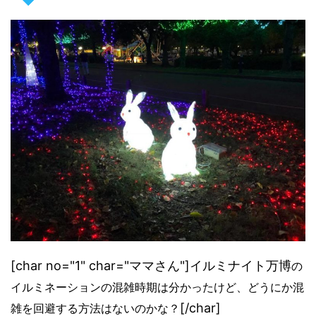
[char no="1" char="ママさん"]イルミナイト万博
の
イルミネーションの混雑時期は分かったけど、どうにか混
[/char]
雑を回避する方法はないのかな？