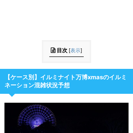
目次
[
表示
]
【ケース別】イルミナイト万博xmasのイルミ
ネーション混雑状況予想