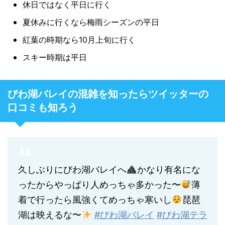
休日ではなく平日に行く
夏休みに行くなら梅雨シーズンの平日
紅葉の時期なら10月上旬に行く
スキー時期は平日
びわ湖バレイの混雑を知ったらツイッターの
口コミも知ろう
久しぶりにびわ湖バレイへ
かなり有名にな
ったからやっぱり人めっちゃ多かった〜
薄
着で行ったら風強くてめっちゃ寒いし
琵琶
湖は映えるな〜
#びわ湖バレイ
#びわ湖テラ