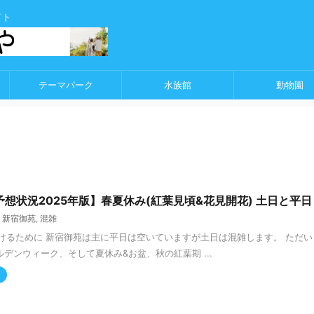
イト
テーマパーク
水族館
動物園
想状況2025年版】春夏休み(紅葉見頃&花見開花) 土日と平日
,
新宿御苑
,
混雑
けるために 新宿御苑は主に平日は空いていますが土日は混雑します。 ただ
ルデンウィーク、そして夏休み&お盆、秋の紅葉期 ...