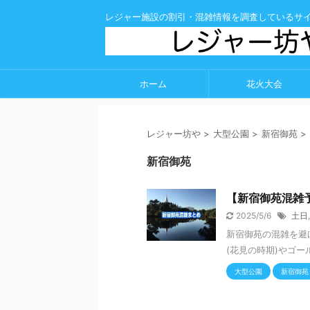
レジャー施設の割引・混雑情報を調査しているサ
ホーム
花火大会
レジャー坊や
>
大型公園
>
新宿御苑
>
新宿御苑
【新宿御苑混雑予
2025/5/6
土日
新宿御苑の混雑を避
(花見の時期)やゴー
大型公園
新宿御苑