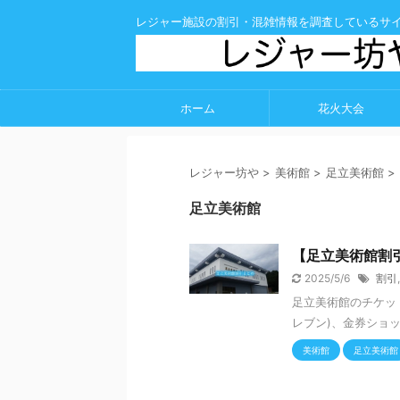
レジャー施設の割引・混雑情報を調査しているサ
ホーム
花火大会
レジャー坊や
>
美術館
>
足立美術館
>
足立美術館
【足立美術館割引
2025/5/6
割引
足立美術館のチケッ
レブン)、金券ショッ
美術館
足立美術館