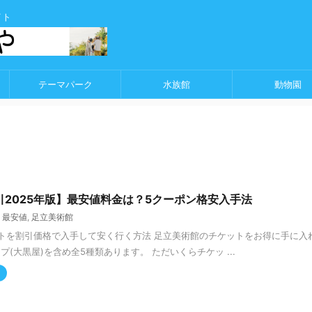
イト
テーマパーク
水族館
動物園
2025年版】最安値料金は？5クーポン格安入手法
,
最安値
,
足立美術館
トを割引価格で入手して安く行く方法 足立美術館のチケットをお得に手に入
プ(大黒屋)を含め全5種類あります。 ただいくらチケッ ...