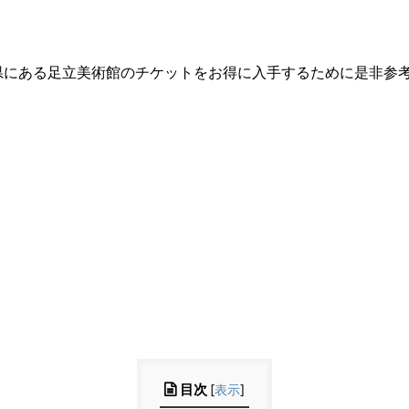
県にある足立美術館のチケットをお得に入手するために是非参
目次
[
表示
]