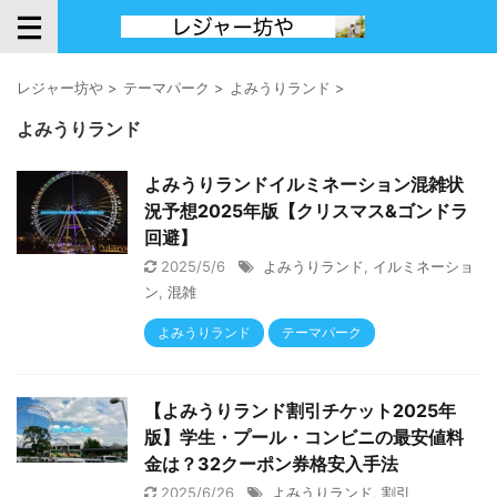
レジャー坊や
>
テーマパーク
>
よみうりランド
>
よみうりランド
よみうりランドイルミネーション混雑状
況予想2025年版【クリスマス&ゴンドラ
回避】
2025/5/6
よみうりランド
,
イルミネーショ
ン
,
混雑
よみうりランド
テーマパーク
【よみうりランド割引チケット2025年
版】学生・プール・コンビニの最安値料
金は？32クーポン券格安入手法
2025/6/26
よみうりランド
,
割引