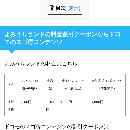
目次
[
表示
]
よみうりランドの料金割引クーポンならドコ
モのスゴ得コンテンツ
よみうりランドの料金はこちら。
おとな（18
中高
小学生／シニア
未就学児（3歳以上〜
区分
歳〜64歳）
生
（65歳以上）
小学生未満）
通常
1,800円
1,500
1,000円
1,000円
価格
円
ドコモのスゴ得コンテンツの割引クーポンは、