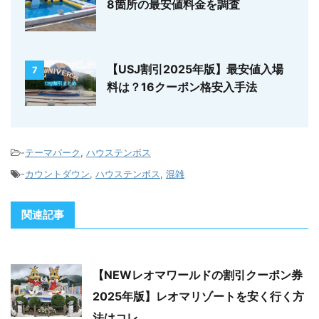
8箇所の最安値料金を調査
【USJ割引2025年版】最安値入場
7
料は？16クーポン格安入手法
-
テーマパーク
,
ハウステンボス
-
カウントダウン
,
ハウステンボス
,
混雑
関連記事
【NEWレオマワールドの割引クーポン券
2025年版】レオマリゾートを安く行く方
法はコレ