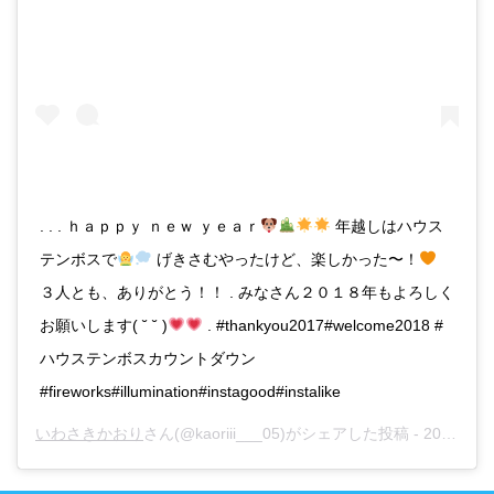
. . . ｈａｐｐｙ ｎｅｗ ｙｅａｒ
年越しはハウス
テンボスで
げきさむやったけど、楽しかった〜！
３人とも、ありがとう！！ . みなさん２０１８年もよろしく
お願いします( ˘ ˘ )
. #thankyou2017#welcome2018 #
ハウステンボスカウントダウン
#fireworks#illumination#instagood#instalike
いわさきかおり
さん(@kaoriii___05)がシェアした投稿 -
2024年 1月月1日午前3時16分PST