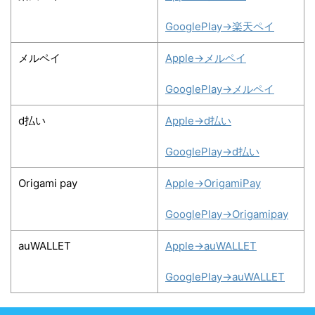
GooglePlay→楽天ペイ
メルペイ
Apple→メルペイ
GooglePlay→メルペイ
d払い
Apple→d払い
GooglePlay→d払い
Origami pay
Apple→OrigamiPay
GooglePlay→Origamipay
auWALLET
Apple→auWALLET
GooglePlay→auWALLET