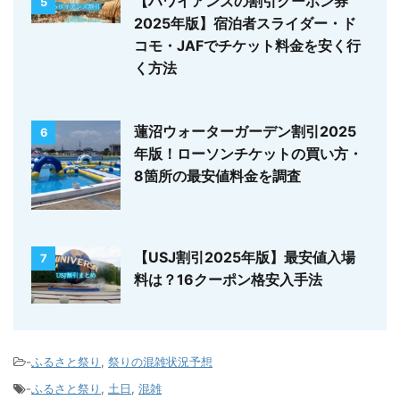
【ハワイアンズの割引クーポン券
5
2025年版】宿泊者スライダー・ド
コモ・JAFでチケット料金を安く行
く方法
蓮沼ウォーターガーデン割引2025
6
年版！ローソンチケットの買い方・
8箇所の最安値料金を調査
【USJ割引2025年版】最安値入場
7
料は？16クーポン格安入手法
-
ふるさと祭り
,
祭りの混雑状況予想
-
ふるさと祭り
,
土日
,
混雑