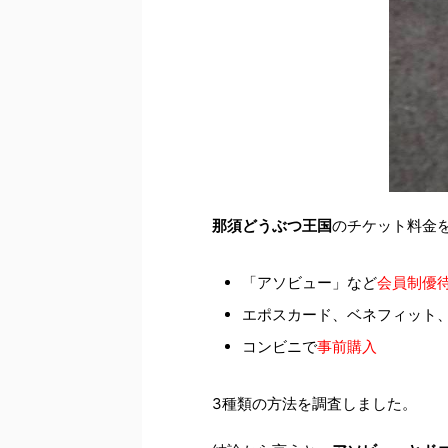
那須どうぶつ王国
のチケット料金
「アソビュー」など
会員制優
エポスカード、ベネフィット、
コンビニで
事前購入
3種類の方法を調査しました。