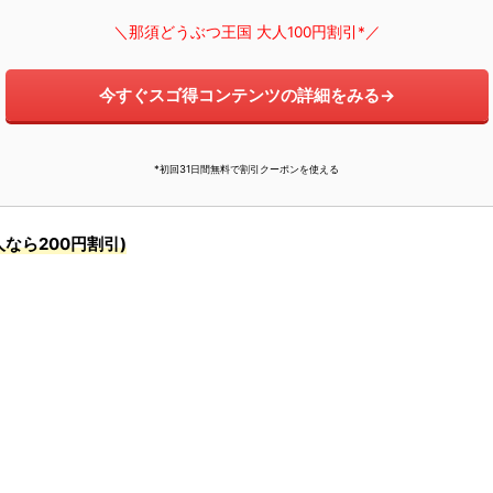
＼那須どうぶつ王国 大人100円割引*／
今すぐスゴ得コンテンツの詳細をみる→
*初回31日間無料で割引クーポンを使える
人なら200円割引)