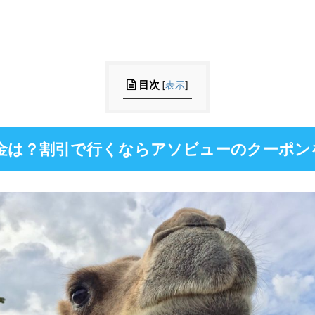
目次
[
表示
]
金は？割引で行くならアソビューのクーポン