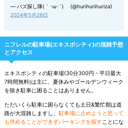
— バズ探し隊(｀･ω･´)ゞ (@hurihurihuriza)
2024年5月28日
ニフレルの駐車場(エキスポシティ)の混雑予想
とアクセス
エキスポシティの駐車場(30分300円・平日最大
7時間無料)は
主に、夏休みやゴールデンウィーク
を除き駐車に困ることはありません。
ただいくら駐車に困らなくても土日&繁忙期は道
路が大混雑しますし、
駐車場に止めようと思って
も停めることができずパーキングを探す
ことにな