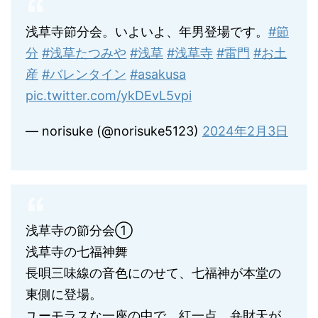
浅草寺節分会。いよいよ、年男登場です。
#節
分
#浅草たつみや
#浅草
#浅草寺
#雷門
#お土
産
#バレンタイン
#asakusa
pic.twitter.com/ykDEvL5vpi
— norisuke (@norisuke5123)
2024年2月3日
浅草寺の節分会①
浅草寺の七福神舞
長唄三味線の音色にのせて、七福神が本堂の
東側に登場。
ユーモラスな一座の中で、紅一点、弁財天が