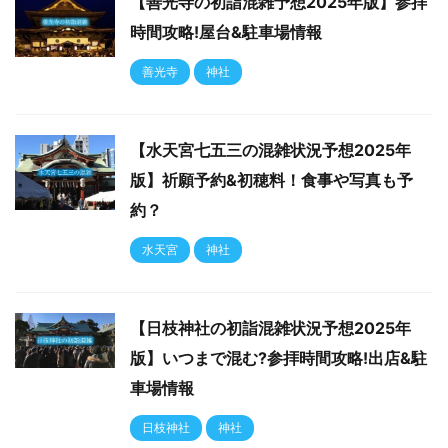
【善光寺の初詣混雑予想2025年版】参拝
時間攻略!屋台&駐車場情報
善光寺
神社
【水天宮七五三の混雑状況予想2025年
版】祈願予約&初穂料！食事や写真も予
約？
水天宮
神社
【日枝神社の初詣混雑状況予想2025年
版】いつまで混む?参拝時間攻略!出店&駐
車場情報
日枝神社
神社