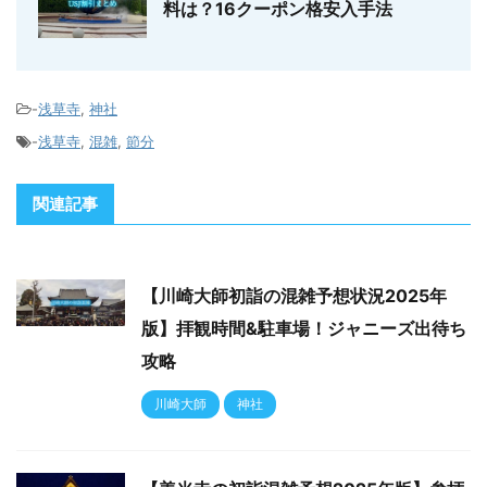
料は？16クーポン格安入手法
-
浅草寺
,
神社
-
浅草寺
,
混雑
,
節分
関連記事
【川崎大師初詣の混雑予想状況2025年
版】拝観時間&駐車場！ジャニーズ出待ち
攻略
川崎大師
神社