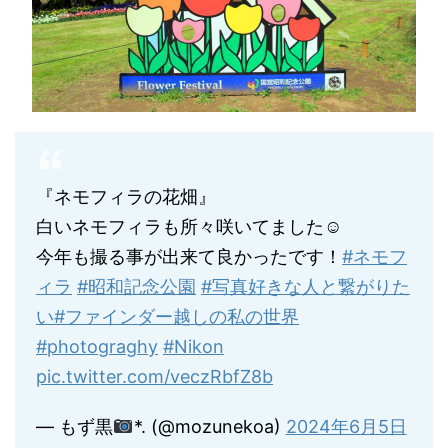
『ネモフィラの花畑』
白いネモフィラも所々咲いてました☺︎
今年も撮る事が出来て良かったです！
#ネモフ
ィラ
#昭和記念公園
#写真好きな人と繋がりた
い
#ファインダー越しの私の世界
#photograghy
#Nikon
pic.twitter.com/veczRbfZ8b
— もず黒
*. (@mozunekoa)
2024年6月5日