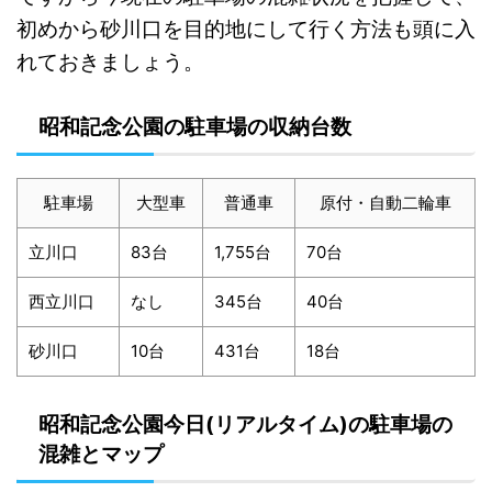
初めから砂川口を目的地にして行く方法も頭に入
れておきましょう。
昭和記念公園の駐車場の収納台数
駐車場
大型車
普通車
原付・自動二輪車
立川口
83台
1,755台
70台
西立川口
なし
345台
40台
砂川口
10台
431台
18台
昭和記念公園今日(リアルタイム)の駐車場の
混雑とマップ