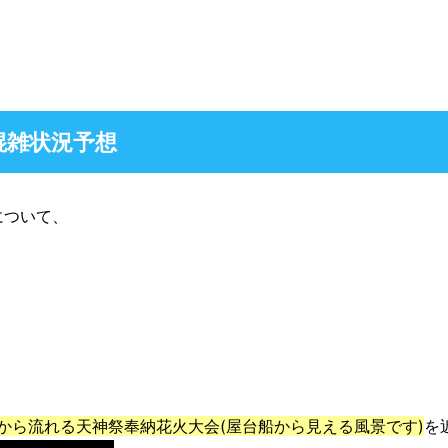
混雑状況予想
について、
秒から流れる天神祭奉納花火大会(屋台船から見える風景です)
を