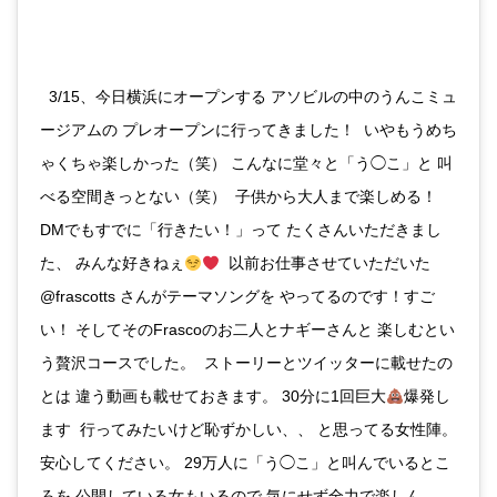
ㅤㅤㅤㅤㅤㅤㅤㅤㅤㅤㅤㅤㅤ ㅤㅤㅤㅤㅤㅤㅤㅤㅤㅤㅤㅤㅤ 3/15、今日横浜にオープンする アソビルの中のうんこミュ
ージアムの プレオープンに行ってきました！ ㅤㅤㅤㅤㅤㅤㅤㅤㅤㅤㅤㅤㅤ いやもうめち
ゃくちゃ楽しかった（笑） こんなに堂々と「う◯こ」と 叫
べる空間きっとない（笑） ㅤㅤㅤㅤㅤㅤㅤㅤㅤㅤㅤㅤㅤ 子供から大人まで楽しめる！
DMでもすでに「行きたい！」って たくさんいただきまし
た、 みんな好きねぇ
ㅤㅤㅤㅤㅤㅤㅤㅤㅤㅤㅤㅤㅤ 以前お仕事させていただいた
@frascotts さんがテーマソングを やってるのです！すご
い！ そしてそのFrascoのお二人とナギーさんと 楽しむとい
う贅沢コースでした。 ㅤㅤㅤㅤㅤㅤㅤㅤㅤㅤㅤㅤㅤ ストーリーとツイッターに載せたの
とは 違う動画も載せておきます。 30分に1回巨大
爆発し
ます ㅤㅤㅤㅤㅤㅤㅤㅤㅤㅤㅤㅤㅤ 行ってみたいけど恥ずかしい、、 と思ってる女性陣。
安心してください。 29万人に「う◯こ」と叫んでいるとこ
ろを 公開している女もいるので 気にせず全力で楽しん