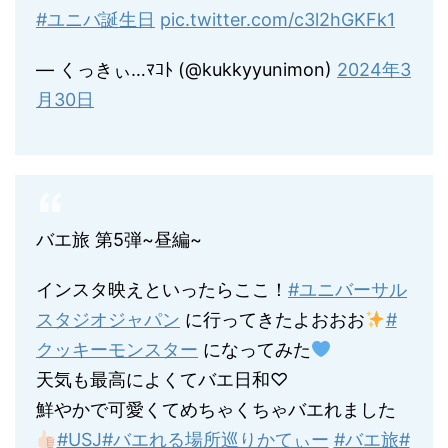
#ユニバ誕生日
pic.twitter.com/c3l2hGKFk1
— くっきぃ…ﾏｺﾄ (@kukkyyunimon)
2024年3
月30日
バエ旅 第5弾~昼編~
インスタ映えといったらここ！
#ユニバーサル
スタジオジャパン
に行ってきたよおおお
#
クッキーモンスター
になってみた
天気も最高によくてバエ日和♡
鮮やかで可愛くてめちゃくちゃバエれました
#USJ
#バエれる場所巡りかてぃー
#バエ旅
#