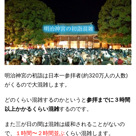
明治神宮の初詣は日本一参拝者(約320万人の人数)
がくるので大混雑します。
どのくらい混雑するのかというと
参拝までに３時間
以上かかるくらい混雑
するのです。
また三が日の間は混雑は緩和されることがないの
で、
１時間〜２時間並ぶ
くらい混雑します。