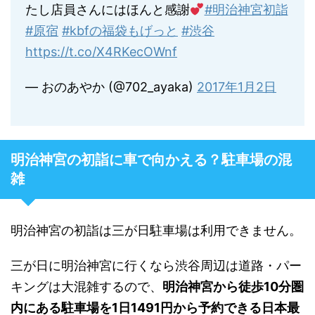
たし店員さんにはほんと感謝
#明治神宮初詣
#原宿
#kbfの福袋もげっと
#渋谷
https://t.co/X4RKecOWnf
— おのあやか (@702_ayaka)
2017年1月2日
明治神宮の初詣に車で向かえる？駐車場の混
雑
明治神宮の初詣は三が日駐車場は利用できません。
三が日に明治神宮に行くなら渋谷周辺は道路・パー
キングは大混雑するので、
明治神宮から徒歩10分圏
内にある駐車場を1日1491円から予約できる日本最