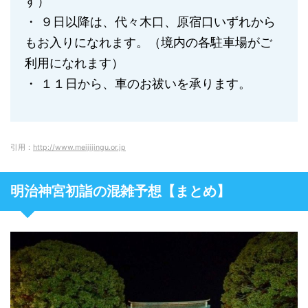
す）
・ ９日以降は、代々木口、原宿口いずれから
もお入りになれます。（境内の各駐車場がご
利用になれます）
・ １１日から、車のお祓いを承ります。
引用：
http://www.meijijingu.or.jp
明治神宮初詣の混雑予想【まとめ】