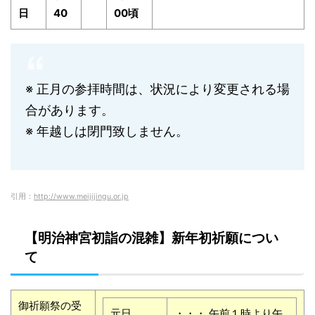
日
40
00頃
※ 正月の参拝時間は、状況により変更される場
合があります。
※ 年越しは閉門致しません。
引用：
http://www.meijijingu.or.jp
【明治神宮初詣の混雑】新年初祈願につい
て
御祈願祭の受
元日
・・・ 午前１時より午