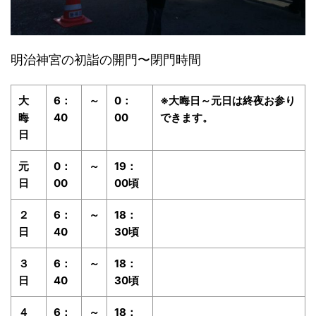
明治神宮の初詣の開門〜閉門時間
大
6：
～
0：
※大晦日～元日は終夜お参り
晦
40
00
できます。
日
元
0：
～
19：
日
00
00頃
２
6：
～
18：
日
40
30頃
３
6：
～
18：
日
40
30頃
４
6：
～
18：