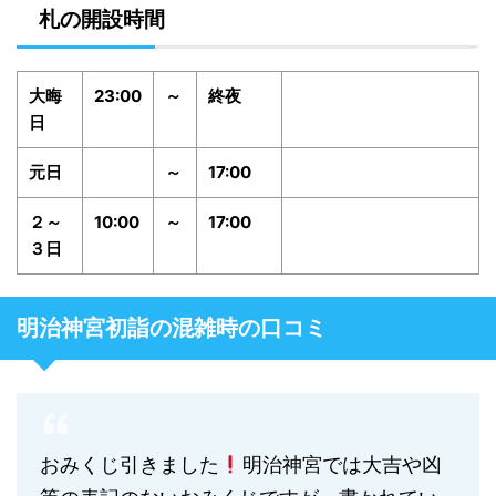
札の開設時間
大晦
23:00
～
終夜
日
元日
～
17:00
２～
10:00
～
17:00
３日
明治神宮初詣の混雑時の口コミ
おみくじ引きました
明治神宮では大吉や凶