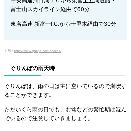
中央高速河口湖ＩＣから東富士五湖道路・
富士山スカイライン経由で60分
東名高速 新富士I.C.から十里木経由で30分
引用：
http://www.grinpa.com/access/
ぐりんぱの雨天時
ぐりんぱは、雨の日は主に空いているので
満喫す
ることができます。
ただいくら雨の日でも、お盆などの繁忙期は混ん
でいるので注意していきましょう。