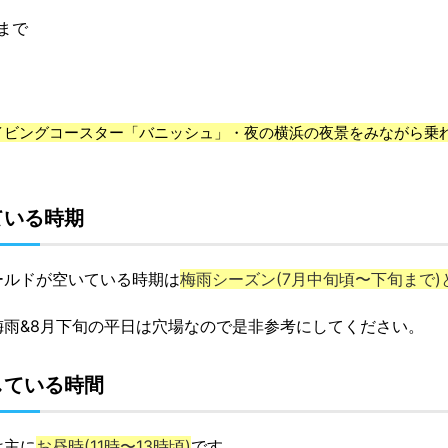
まで
イビングコースター「バニッシュ」・夜の横浜の夜景をみながら乗
ている時期
ールドが空いている時期は
梅雨シーズン(7月中旬頃〜下旬まで)
雨&8月下旬の平日は穴場なので是非参考にしてください。
している時間
は主に
お昼時(11時〜13時頃)
です。