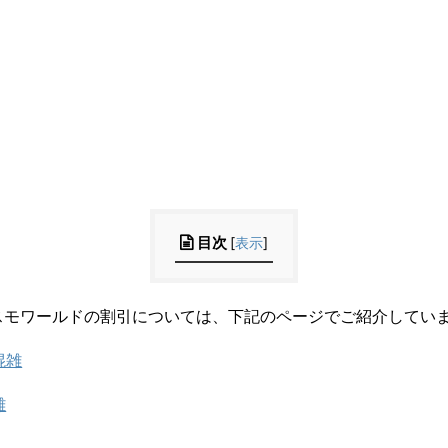
目次
[
表示
]
スモワールドの割引については、下記のページでご紹介してい
混雑
雑