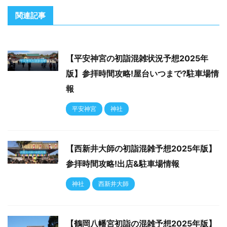
関連記事
【平安神宮の初詣混雑状況予想2025年
版】参拝時間攻略!屋台いつまで?駐車場情
報
平安神宮
神社
【西新井大師の初詣混雑予想2025年版】
参拝時間攻略!出店&駐車場情報
神社
西新井大師
【鶴岡八幡宮初詣の混雑予想2025年版】