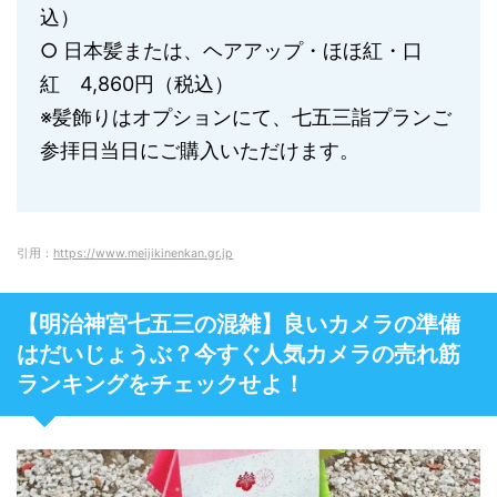
込）
○ 日本髪または、ヘアアップ・ほほ紅・口
紅 4,860円（税込）
※髪飾りはオプションにて、七五三詣プランご
参拝日当日にご購入いただけます。
引用：
https://www.meijikinenkan.gr.jp
【明治神宮七五三の混雑】良いカメラの準備
はだいじょうぶ？今すぐ人気カメラの売れ筋
ランキングをチェックせよ！