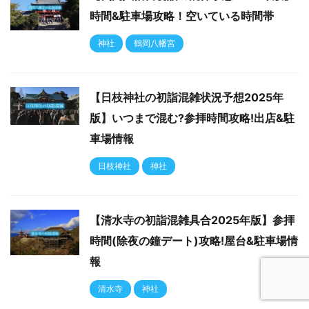
時間&駐車場攻略！空いている時間帯
神社
鶴岡八幡宮
【日枝神社の初詣混雑状況予想2025年
版】いつまで混む?参拝時間攻略!出店&駐
車場情報
日枝神社
神社
【清水寺の初詣混雑具合2025年版】参拝
時間(除夜の鐘デート)攻略!屋台&駐車場情
報
清水寺
神社