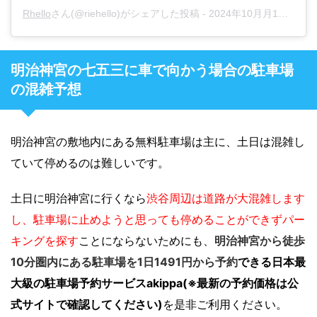
Rhello
さん(@riehello)がシェアした投稿 -
2024年10月月1日午前7時54分PDT
明治神宮の七五三に車で向かう場合の駐車場
の混雑予想
明治神宮の敷地内にある無料駐車場は主に、土日は混雑し
ていて停めるのは難しいです。
土日に明治神宮に行くなら
渋谷周辺は道路が大混雑します
し、
駐車場に止めようと思っても停めることができずパー
キングを探す
ことにならないためにも
、
明治神宮から徒歩
10分圏内にある駐車場を1日1491円から予約
できる日本最
大級の駐車場予約サービスakippa(※最新の予約価格は公
式サイトで確認してください)
を是非ご利用ください。