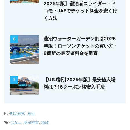
2025年版】宿泊者スライダー・ド
コモ・JAFでチケット料金を安く行
く方法
蓮沼ウォーターガーデン割引2025
6
年版！ローソンチケットの買い方・
8箇所の最安値料金を調査
【USJ割引2025年版】最安値入場
7
料は？16クーポン格安入手法
-
明治神宮
,
神社
-
七五三
,
明治神宮
,
混雑