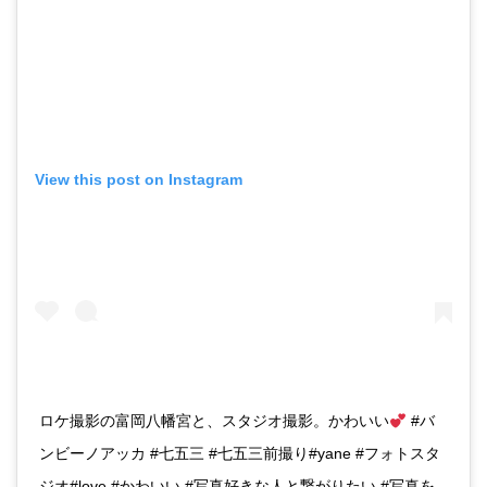
View this post on Instagram
ロケ撮影の富岡八幡宮と、スタジオ撮影。かわいい
#バ
ンビーノアッカ #七五三 #七五三前撮り#yane #フォトスタ
ジオ#love #かわいい #写真好きな人と繋がりたい #写真を