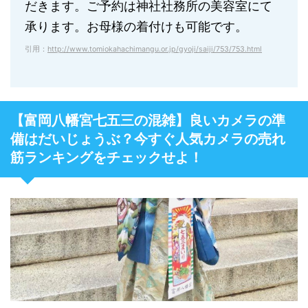
だきます。ご予約は神社社務所の美容室にて
承ります。お母様の着付けも可能です。
引用：
http://www.tomiokahachimangu.or.jp/gyoji/saiji/753/753.html
【富岡八幡宮七五三の混雑】良いカメラの準
備はだいじょうぶ？今すぐ人気カメラの売れ
筋ランキングをチェックせよ！