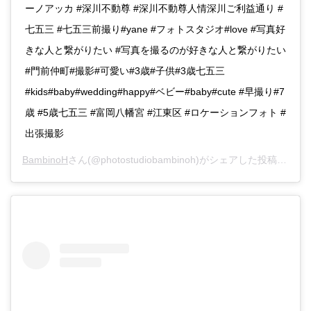
ーノアッカ #深川不動尊 #深川不動尊人情深川ご利益通り #
七五三 #七五三前撮り#yane #フォトスタジオ#love #写真好
きな人と繋がりたい #写真を撮るのが好きな人と繋がりたい
#門前仲町#撮影#可愛い#3歳#子供#3歳七五三
#kids#baby#wedding#happy#ベビー#baby#cute #早撮り#7
歳 #5歳七五三 #富岡八幡宮 #江東区 #ロケーションフォト #
出張撮影
BambinoH
さん(@photostudiobambinoh)がシェアした投稿 -
202