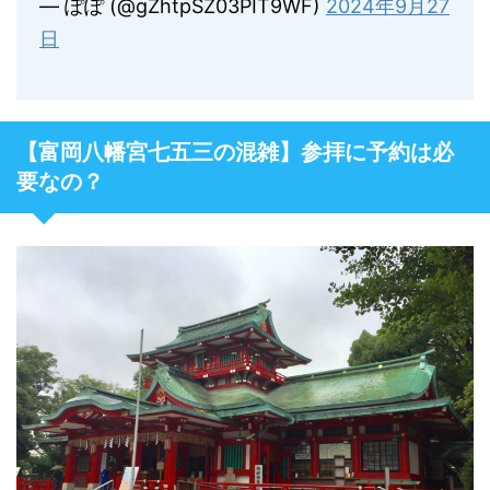
— ぽぽ (@gZhtpSZ03PIT9WF)
2024年9月27
日
【富岡八幡宮七五三の混雑】参拝に予約は必
要なの？