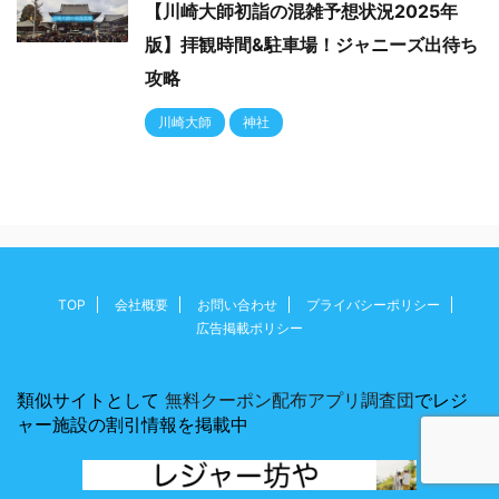
【川崎大師初詣の混雑予想状況2025年
版】拝観時間&駐車場！ジャニーズ出待ち
攻略
川崎大師
神社
TOP
会社概要
お問い合わせ
プライバシーポリシー
広告掲載ポリシー
類似サイトとして
無料クーポン配布アプリ調査団
でレジ
ャー施設の割引情報を掲載中