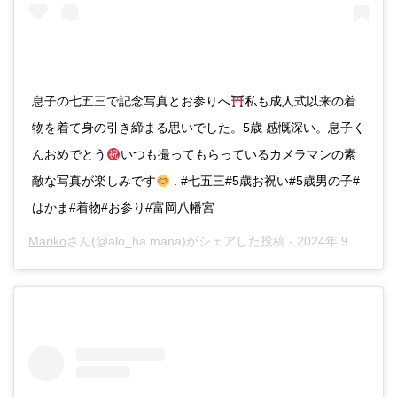
息子の七五三で記念写真とお参りへ
私も成人式以来の着
物を着て身の引き締まる思いでした。5歳 感慨深い。息子く
んおめでとう
いつも撮ってもらっているカメラマンの素
敵な写真が楽しみです
. #七五三#5歳お祝い#5歳男の子#
はかま#着物#お参り#富岡八幡宮
Mariko
さん(@alo_ha.mana)がシェアした投稿 -
2024年 9月月24日午前1時57分PDT