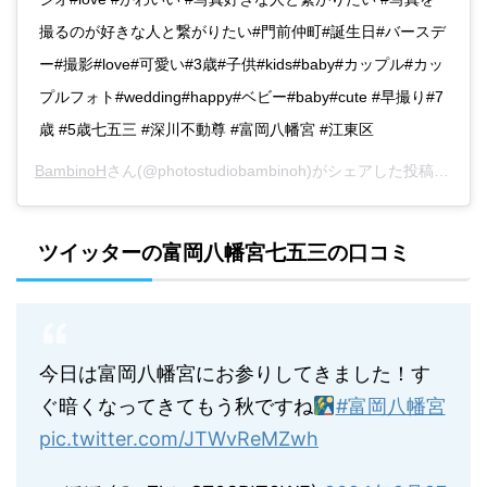
撮るのが好きな人と繋がりたい#門前仲町#誕生日#バースデ
ー#撮影#love#可愛い#3歳#子供#kids#baby#カップル#カッ
プルフォト#wedding#happy#ベビー#baby#cute #早撮り#7
歳 #5歳七五三 #深川不動尊 #富岡八幡宮 #江東区
BambinoH
さん(@photostudiobambinoh)がシェアした投稿 -
202
ツイッターの富岡八幡宮七五三の口コミ
今日は富岡八幡宮にお参りしてきました！す
ぐ暗くなってきてもう秋ですね
#富岡八幡宮
pic.twitter.com/JTWvReMZwh