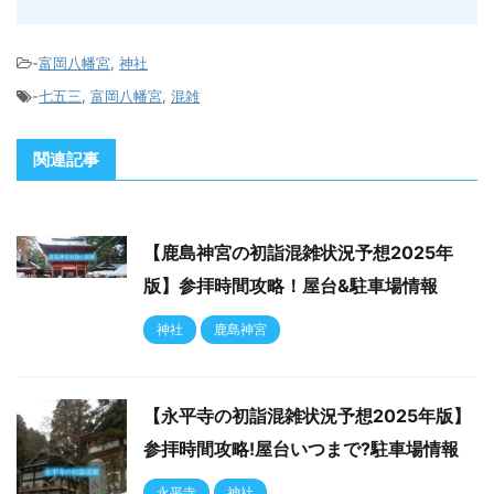
-
富岡八幡宮
,
神社
-
七五三
,
富岡八幡宮
,
混雑
関連記事
【鹿島神宮の初詣混雑状況予想2025年
版】参拝時間攻略！屋台&駐車場情報
神社
鹿島神宮
【永平寺の初詣混雑状況予想2025年版】
参拝時間攻略!屋台いつまで?駐車場情報
永平寺
神社