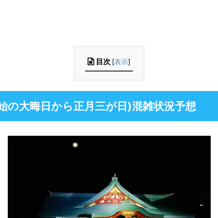
目次
[
表示
]
始の大晦日から正月三が日)混雑状況予想