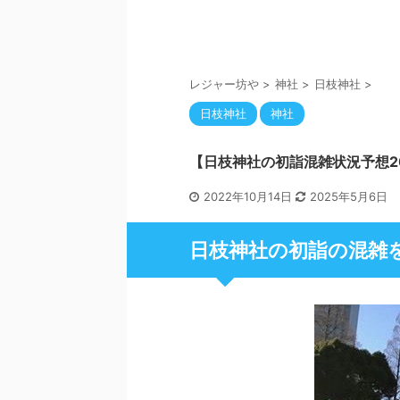
レジャー坊や
>
神社
>
日枝神社
>
日枝神社
神社
【日枝神社の初詣混雑状況予想2
2022年10月14日
2025年5月6日
日枝神社の初詣の混雑