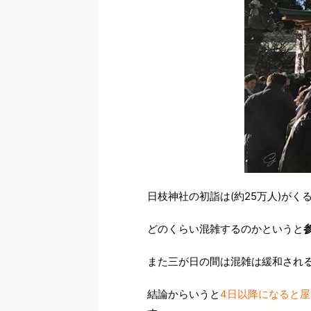
日枝神社の初詣は(約25万人)がく
どのくらい混雑するのかというと
また三が日の間は混雑は緩和され
結論からいうと
4日以降になると屋