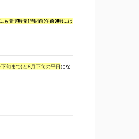
も開演時間1時間前(午前9時)には
〜下旬まで)と8月下旬の平日
にな