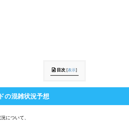
目次
[
表示
]
ドの混雑状況予想
状況について、