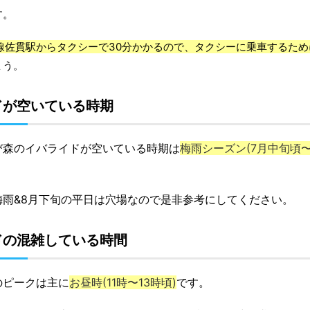
す。
線佐貫駅からタクシーで30分かかるので、タクシーに乗車するために
ょう。
ドが空いている時期
び森のイバライドが空いている時期は
梅雨シーズン(7月中旬頃
雨&8月下旬の平日は穴場なので是非参考にしてください。
ドの混雑している時間
のピークは主に
お昼時(11時〜13時頃)
です。