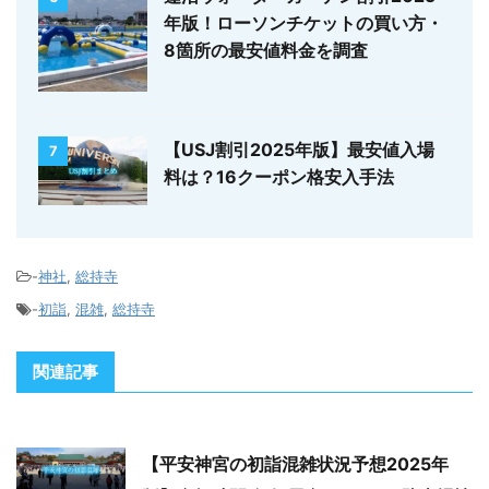
年版！ローソンチケットの買い方・
8箇所の最安値料金を調査
【USJ割引2025年版】最安値入場
7
料は？16クーポン格安入手法
-
神社
,
総持寺
-
初詣
,
混雑
,
総持寺
関連記事
【平安神宮の初詣混雑状況予想2025年