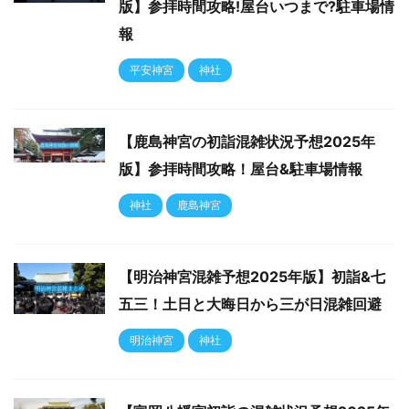
版】参拝時間攻略!屋台いつまで?駐車場情
報
平安神宮
神社
【鹿島神宮の初詣混雑状況予想2025年
版】参拝時間攻略！屋台&駐車場情報
神社
鹿島神宮
【明治神宮混雑予想2025年版】初詣&七
五三！土日と大晦日から三が日混雑回避
明治神宮
神社