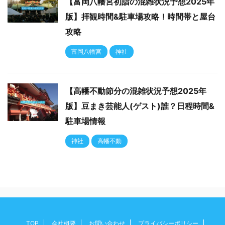
【富岡八幡宮初詣の混雑状況予想2025年
版】拝観時間&駐車場攻略！時間帯と屋台
攻略
富岡八幡宮
神社
【高幡不動節分の混雑状況予想2025年
版】豆まき芸能人(ゲスト)誰？日程時間&
駐車場情報
神社
高幡不動
TOP
会社概要
お問い合わせ
プライバシーポリシー