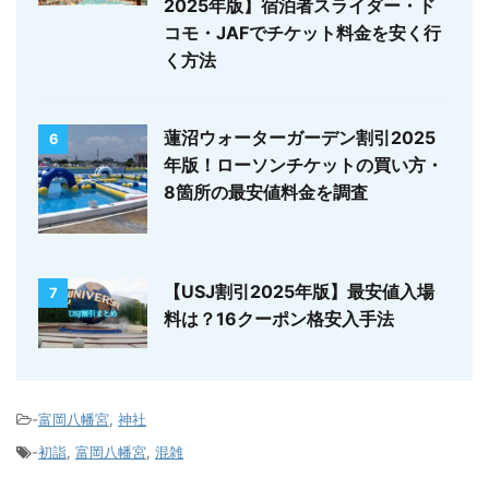
2025年版】宿泊者スライダー・ド
コモ・JAFでチケット料金を安く行
く方法
蓮沼ウォーターガーデン割引2025
6
年版！ローソンチケットの買い方・
8箇所の最安値料金を調査
【USJ割引2025年版】最安値入場
7
料は？16クーポン格安入手法
-
富岡八幡宮
,
神社
-
初詣
,
富岡八幡宮
,
混雑