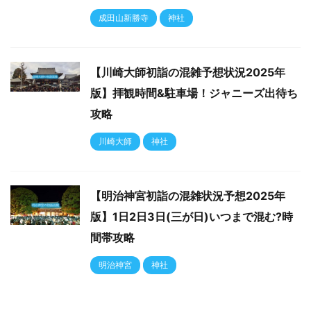
成田山新勝寺
神社
【川崎大師初詣の混雑予想状況2025年
版】拝観時間&駐車場！ジャニーズ出待ち
攻略
川崎大師
神社
【明治神宮初詣の混雑状況予想2025年
版】1日2日3日(三が日)いつまで混む?時
間帯攻略
明治神宮
神社