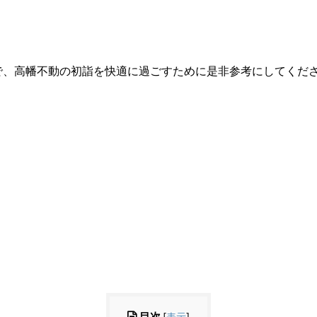
で、高幡不動の初詣を快適に過ごすために是非参考にしてくだ
目次
[
表示
]