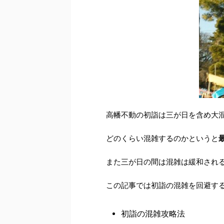
高幡不動の初詣は三が日を含め大
どのくらい混雑するのかというと
また三が日の間は混雑は緩和され
この記事では初詣の混雑を回避す
初詣の混雑攻略法